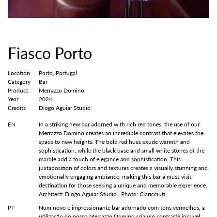
Fiasco Porto
Location
Porto, Portugal
Category
Bar
Product
Merrazzo Domino
Year
2024
Credits
Diogo Aguiar Studio
EN
In a striking new bar adorned with rich red tones, the use of our
Merrazzo Domino creates an incredible contrast that elevates the
space to new heights. The bold red hues exude warmth and
sophistication, while the black base and small white stones of the
marble add a touch of elegance and sophistication. This
juxtaposition of colors and textures creates a visually stunning and
emotionally engaging ambiance, making this bar a must-visit
destination for those seeking a unique and memorable experience.
Architect: Diogo Aguiar Studio | Photo: Claricciuti
PT
Num novo e impressionante bar adornado com tons vermelhos, a
utilização do nosso Merrazzo Domino cria um contraste incrível