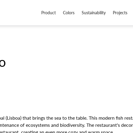
Product
Colors
Sustainability
Projects
o
al (Lisboa) that brings the sea to the table. This modern fish re
ntenance of ecosystems and biodiversity. The restaurant's decor 
 restaurant, creating an even more cozy and warm space.