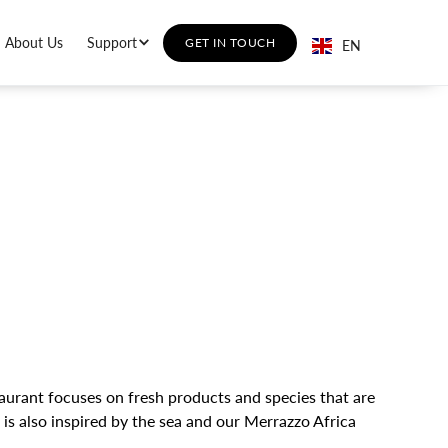
About Us
Support
GET IN TOUCH
EN
staurant focuses on fresh products and species that are
is also inspired by the sea and our Merrazzo Africa