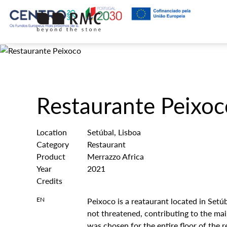
Restaurante Peixoc
Location
Setúbal, Lisboa
Category
Restaurant
Product
Merrazzo Africa
Year
2021
Credits
EN
Peixoco is a reataurant located in Setúb
not threatened, contributing to the mai
was chosen for the entire floor of the