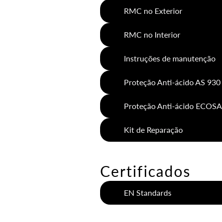
RMC no Exterior
RMC no Interior
Instruções de manutenção
Proteção Anti-ácido AS 930
Proteção Anti-ácido ECOS
Kit de Reparação
Certificados
EN Standards