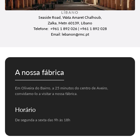
LÍBANO
Seaside Road, Wata Amaret Chalhoub,
Zalka, Metn 60139, Líbano
Telefone
: +961 1 892 026 | +961 1 892 028
Email
: lebanon@rmc.pt
A nossa fábrica
Em Oliveira do Bairro, a 25 minutos do centro de Aveiro,
convidamo-lo a visitar a nossa fábrica.
Horário
De segunda a sexta das 9h às 18h